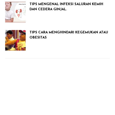
TIPS MENGENAL INFEKSI SALURAN KEMIH
DAN CEDERA GINJAL.
TIPS CARA MENGHINDARI KEGEMUKAN ATAU
OBESITAS