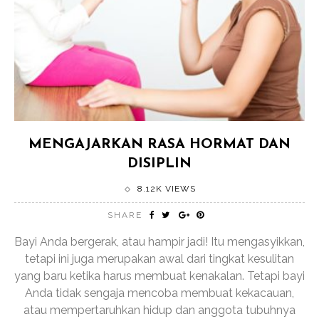
MENGAJARKAN RASA HORMAT DAN
DISIPLIN
8.12K VIEWS
SHARE
Bayi Anda bergerak, atau hampir jadi! Itu mengasyikkan,
tetapi ini juga merupakan awal dari tingkat kesulitan
yang baru ketika harus membuat kenakalan. Tetapi bayi
Anda tidak sengaja mencoba membuat kekacauan,
atau mempertaruhkan hidup dan anggota tubuhnya