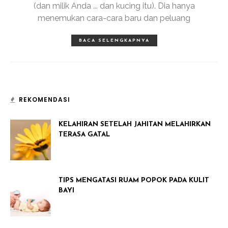
(dan milik Anda ... dan kucing itu). Dia hanya
menemukan cara-cara baru dan peluang
BACA SELENGKAPNYA
REKOMENDASI
KELAHIRAN SETELAH JAHITAN MELAHIRKAN
TERASA GATAL
TIPS MENGATASI RUAM POPOK PADA KULIT
BAYI