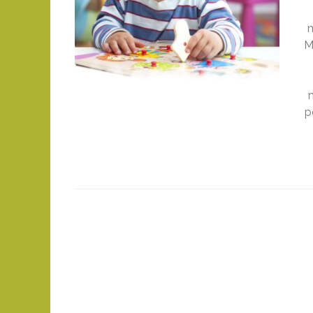
m
M
p