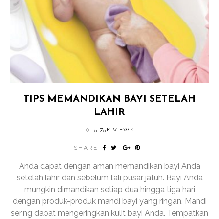
TIPS MEMANDIKAN BAYI SETELAH
LAHIR
5.75K VIEWS
SHARE
Anda dapat dengan aman memandikan bayi Anda
setelah lahir dan sebelum tali pusar jatuh. Bayi Anda
mungkin dimandikan setiap dua hingga tiga hari
dengan produk-produk mandi bayi yang ringan. Mandi
sering dapat mengeringkan kulit bayi Anda. Tempatkan