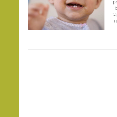
p
b
ta
g