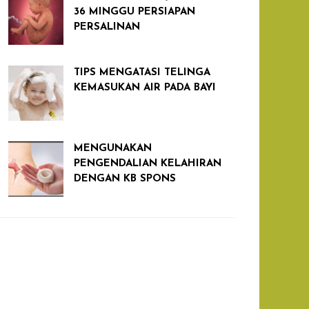
36 MINGGU PERSIAPAN
PERSALINAN
TIPS MENGATASI TELINGA
KEMASUKAN AIR PADA BAYI
MENGUNAKAN
PENGENDALIAN KELAHIRAN
DENGAN KB SPONS