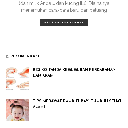
(dan milik Anda ... dan kucing itu). Dia hanya
menemukan cara-cara baru dan peluang
BACA SELENGKAPNYA
REKOMENDASI
RESIKO TANDA KEGUGURAN PERDARAHAN
DAN KRAM
TIPS MERAWAT RAMBUT BAYI TUMBUH SEHAT
ALAMI