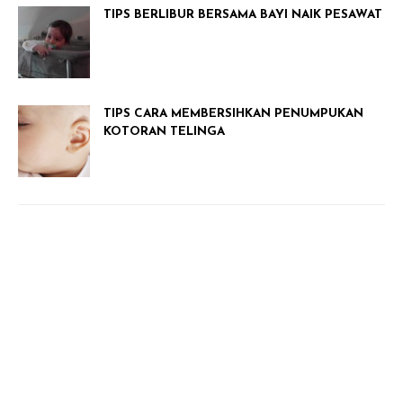
TIPS BERLIBUR BERSAMA BAYI NAIK PESAWAT
TIPS CARA MEMBERSIHKAN PENUMPUKAN
KOTORAN TELINGA