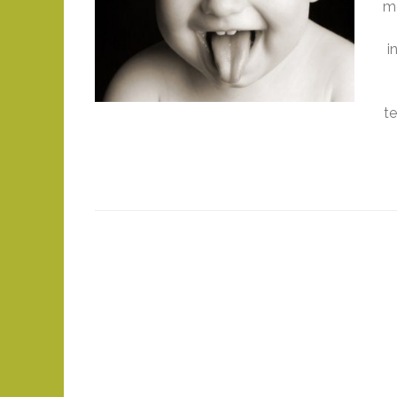
me
i
t