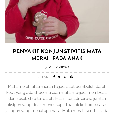
PENYAKIT KONJUNGTIVITIS MATA
MERAH PADA ANAK
6.13K VIEWS
SHARE
Mata merah atau merah terjadi saat pembuluh darah
kecil yang ada di permukaan mata menjadi membesar
dan sesak disertai darah. Hal ini terjadi karena jumlah
oksigen yang tidak mencukupi dipasok ke kornea atau
jaringan yang menutupi mata. Mata merah sendiri pada