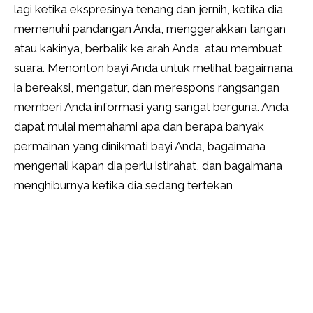
lagi ketika ekspresinya tenang dan jernih, ketika dia
memenuhi pandangan Anda, menggerakkan tangan
atau kakinya, berbalik ke arah Anda, atau membuat
suara. Menonton bayi Anda untuk melihat bagaimana
ia bereaksi, mengatur, dan merespons rangsangan
memberi Anda informasi yang sangat berguna. Anda
dapat mulai memahami apa dan berapa banyak
permainan yang dinikmati bayi Anda, bagaimana
mengenali kapan dia perlu istirahat, dan bagaimana
menghiburnya ketika dia sedang tertekan