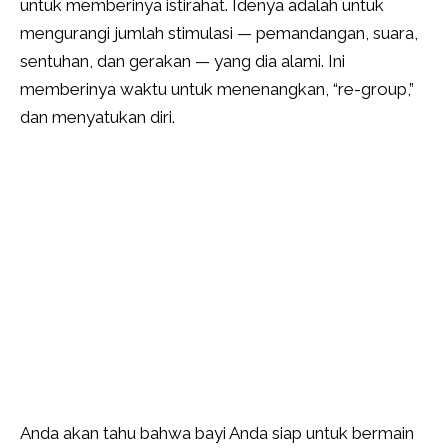
untuk memberinya istirahat. Idenya adalah untuk
mengurangi jumlah stimulasi — pemandangan, suara,
sentuhan, dan gerakan — yang dia alami. Ini
memberinya waktu untuk menenangkan, “re-group,”
dan menyatukan diri.
Anda akan tahu bahwa bayi Anda siap untuk bermain