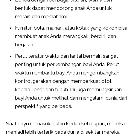
bentuk dapat mendorong anak Anda untuk
meraih dan memahami.
Furnitur, bola, mainan, atau kotak yang kokoh bisa
membuat anak Anda merangkak, berdiri, dan
berjalan.
Perut teratur waktu dan lantai bermain sangat
penting untuk perkembangan bayi Anda. Perut
waktu membantu bayi Anda mengembangkan
kontrol gerakan dengan memperkuat otot
kepala, leher dan tubuh. Ini juga memungkinkan
bayi Anda untuk melihat dan mengalami dunia dari
perspektif yang berbeda.
Saat bayi memasuki bulan kedua kehidupan, mereka
menjadi lebih tertarik pada dunia di sekitar mereka.