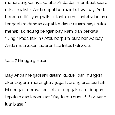
menerbangkannya ke atas Anda dan membuat suara
roket realistis. Anda dapat bermain bahwa bayi Anda
berada di lift, yang naik ke lantai demi lantai sebelum
tenggelam dengan cepat ke dasar (suami saya suka
menabrak hidung dengan bayi kami dan berkata
“Ding!” Pada titik ini). Atau berpura-pura bahwa bayi
Anda melakukan laporan lalu lintas helikopter.
Usia 7 Hingga 9 Bulan
Bayi Anda menjadi ahli dalam duduk dan mungkin
akan segera merangkak juga. Dorong prestasi fisik
ini dengan merayakan setiap tonggak baru dengan
tepukan dan keceriaan: “Yay, kamu duduk! Bayi yang
luar biasa!”