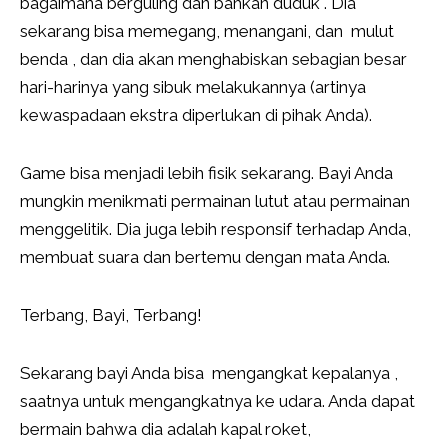
bagaimana berguling dan bahkan duduk . Dia
sekarang bisa memegang, menangani, dan mulut
benda , dan dia akan menghabiskan sebagian besar
hari-harinya yang sibuk melakukannya (artinya
kewaspadaan ekstra diperlukan di pihak Anda).
Game bisa menjadi lebih fisik sekarang. Bayi Anda
mungkin menikmati permainan lutut atau permainan
menggelitik. Dia juga lebih responsif terhadap Anda,
membuat suara dan bertemu dengan mata Anda.
Terbang, Bayi, Terbang!
Sekarang bayi Anda bisa mengangkat kepalanya ,
saatnya untuk mengangkatnya ke udara. Anda dapat
bermain bahwa dia adalah kapal roket,