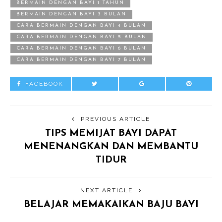
BERMAIN DENGAN BAYI 1 TAHUN
BERMAIN DENGAN BAYI 3 BULAN
CARA BERMAIN DENGAN BAYI 4 BULAN
CARA BERMAIN DENGAN BAYI 5 BULAN
CARA BERMAIN DENGAN BAYI 6 BULAN
CARA BERMAIN DENGAN BAYI 7 BULAN
FACEBOOK
PREVIOUS ARTICLE
TIPS MEMIJAT BAYI DAPAT
MENENANGKAN DAN MEMBANTU
TIDUR
NEXT ARTICLE
BELAJAR MEMAKAIKAN BAJU BAYI