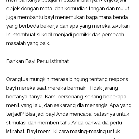
objek dengan mata, dan kemudian tangan dan mulut,
juga membantu bayi menemukan bagaimana benda
yang berbeda bekerja dan apa yang mereka lakukan.
Ini membuat si kecil menjadi pemikir dan pemecah
masalah yang baik.
Bahkan Bayi Perlu Istirahat
Orangtua mungkin merasa bingung tentang respons
bayi mereka saat mereka bermain. Tidak jarang
bertanya-tanya: Kami bersenang-senang beberapa
menit yang lalu, dan sekarang dia menangis. Apa yang
terjadi? Bisa jadi bayi Anda mencapai batasnya untuk
stimulasi dan memberi tahu Anda bahwa dia perlu
istirahat. Bayi memiliki cara masing-masing untuk