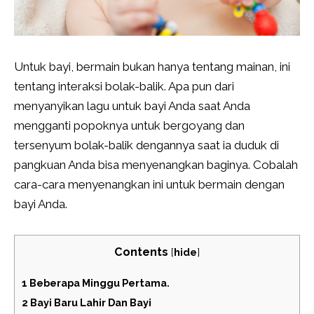
Untuk bayi, bermain bukan hanya tentang mainan, ini
tentang interaksi bolak-balik. Apa pun dari
menyanyikan lagu untuk bayi Anda saat Anda
mengganti popoknya untuk bergoyang dan
tersenyum bolak-balik dengannya saat ia duduk di
pangkuan Anda bisa menyenangkan baginya. Cobalah
cara-cara menyenangkan ini untuk bermain dengan
bayi Anda.
Contents
[
hide
]
1
Beberapa Minggu Pertama.
2
Bayi Baru Lahir Dan Bayi