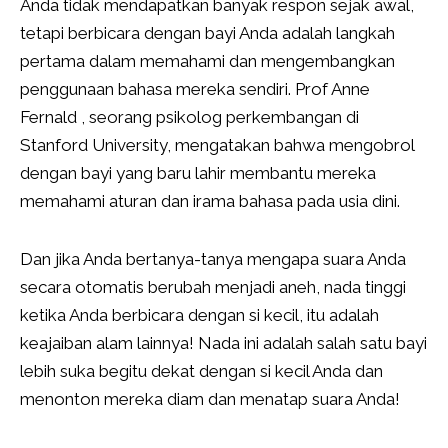
Anda tidak mendapatkan banyak respon sejak awal,
tetapi berbicara dengan bayi Anda adalah langkah
pertama dalam memahami dan mengembangkan
penggunaan bahasa mereka sendiri. Prof Anne
Fernald , seorang psikolog perkembangan di
Stanford University, mengatakan bahwa mengobrol
dengan bayi yang baru lahir membantu mereka
memahami aturan dan irama bahasa pada usia dini.
Dan jika Anda bertanya-tanya mengapa suara Anda
secara otomatis berubah menjadi aneh, nada tinggi
ketika Anda berbicara dengan si kecil, itu adalah
keajaiban alam lainnya! Nada ini adalah salah satu bayi
lebih suka begitu dekat dengan si kecil Anda dan
menonton mereka diam dan menatap suara Anda!