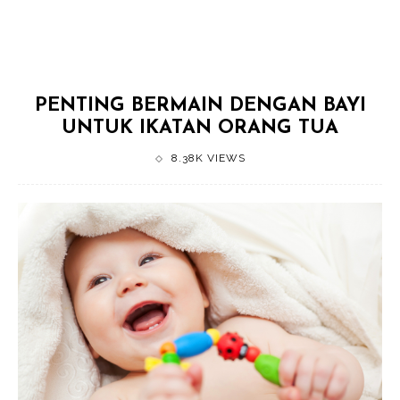
PENTING BERMAIN DENGAN BAYI
UNTUK IKATAN ORANG TUA
8.38K VIEWS