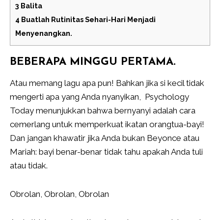
3
Balita
4
Buatlah Rutinitas Sehari-Hari Menjadi
Menyenangkan.
BEBERAPA MINGGU PERTAMA.
Atau memang lagu apa pun! Bahkan jika si kecil tidak
mengerti apa yang Anda nyanyikan, Psychology
Today menunjukkan bahwa bernyanyi adalah cara
cemerlang untuk memperkuat ikatan orangtua-bayi!
Dan jangan khawatir jika Anda bukan Beyonce atau
Mariah: bayi benar-benar tidak tahu apakah Anda tuli
atau tidak.
Obrolan, Obrolan, Obrolan