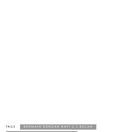
TAGS :
BERMAIN DENGAN BAYI 0 3 BULAN