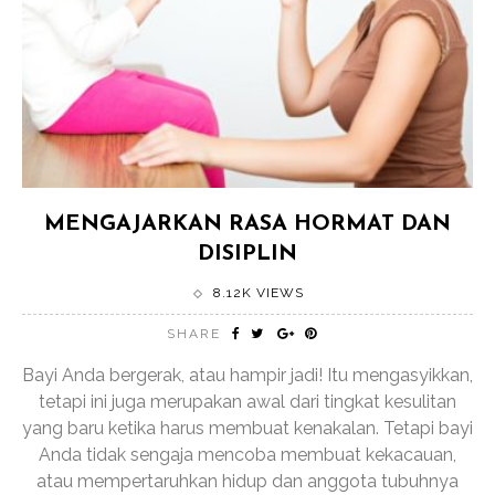
MENGAJARKAN RASA HORMAT DAN
DISIPLIN
8.12K VIEWS
SHARE
Bayi Anda bergerak, atau hampir jadi! Itu mengasyikkan,
tetapi ini juga merupakan awal dari tingkat kesulitan
yang baru ketika harus membuat kenakalan. Tetapi bayi
Anda tidak sengaja mencoba membuat kekacauan,
atau mempertaruhkan hidup dan anggota tubuhnya