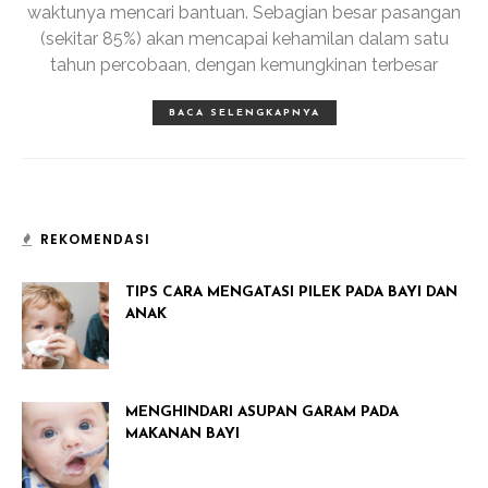
waktunya mencari bantuan. Sebagian besar pasangan
(sekitar 85%) akan mencapai kehamilan dalam satu
tahun percobaan, dengan kemungkinan terbesar
BACA SELENGKAPNYA
REKOMENDASI
TIPS CARA MENGATASI PILEK PADA BAYI DAN
ANAK
MENGHINDARI ASUPAN GARAM PADA
MAKANAN BAYI