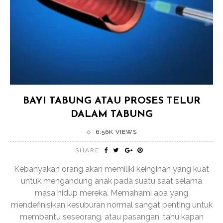
BAYI TABUNG ATAU PROSES TELUR
DALAM TABUNG
6.56K VIEWS
SHARE
Kebanyakan orang akan memiliki keinginan yang kuat
untuk mengandung anak pada suatu saat selama
masa hidup mereka. Memahami apa yang
mendefinisikan kesuburan normal sangat penting untuk
membantu seseorang, atau pasangan, tahu kapan