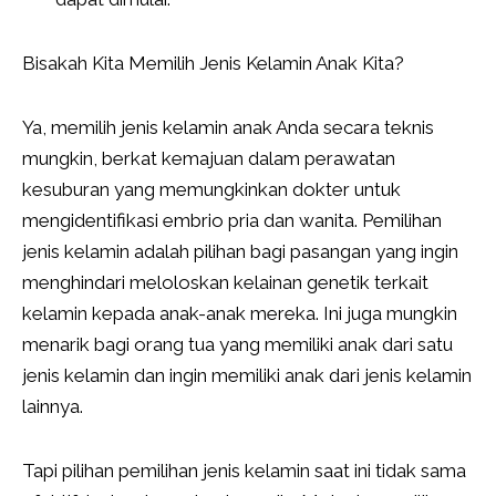
Bisakah Kita Memilih Jenis Kelamin Anak Kita?
Ya, memilih jenis kelamin anak Anda secara teknis
mungkin, berkat kemajuan dalam perawatan
kesuburan yang memungkinkan dokter untuk
mengidentifikasi embrio pria dan wanita. Pemilihan
jenis kelamin adalah pilihan bagi pasangan yang ingin
menghindari meloloskan kelainan genetik terkait
kelamin kepada anak-anak mereka. Ini juga mungkin
menarik bagi orang tua yang memiliki anak dari satu
jenis kelamin dan ingin memiliki anak dari jenis kelamin
lainnya.
Tapi pilihan pemilihan jenis kelamin saat ini tidak sama