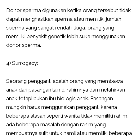
Donor sperma digunakan ketika orang tersebut tidak
dapat menghasilkan sperma atau memiliki jumlah
sperma yang sangat rendah. Juga, orang yang
memiliki penyakit genetik lebih suka menggunakan
donor sperma.
4) Surrogacy:
Seorang pengganti adalah orang yang membawa
anak dari pasangan lain di rahimnya dan melahirkan
anak tetapi bukan ibu biologis anak. Pasangan
mungkin harus menggunakan pengganti karena
beberapa alasan seperti wanita tidak memiliki rahim,
ada beberapa masalah dengan rahim yang
membuatnya sulit untuk hamil atau memiliki beberapa