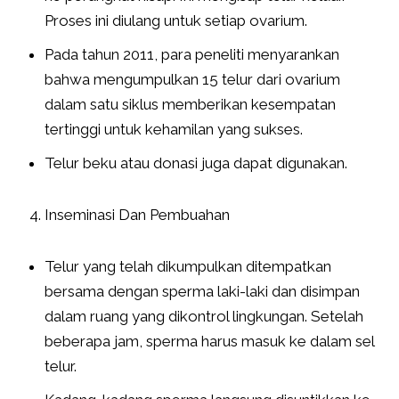
Proses ini diulang untuk setiap ovarium.
Pada tahun 2011, para peneliti menyarankan
bahwa mengumpulkan 15 telur dari ovarium
dalam satu siklus memberikan kesempatan
tertinggi untuk kehamilan yang sukses.
Telur beku atau donasi juga dapat digunakan.
Inseminasi Dan Pembuahan
Telur yang telah dikumpulkan ditempatkan
bersama dengan sperma laki-laki dan disimpan
dalam ruang yang dikontrol lingkungan. Setelah
beberapa jam, sperma harus masuk ke dalam sel
telur.