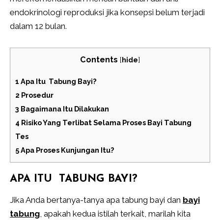
endokrinologi reproduksi jika konsepsi belum terjadi
dalam 12 bulan.
Contents
[
hide
]
1
Apa Itu Tabung Bayi?
2
Prosedur
3
Bagaimana Itu Dilakukan
4
Risiko Yang Terlibat Selama Proses Bayi Tabung
Tes
5
Apa Proses Kunjungan Itu?
APA ITU TABUNG BAYI?
Jika Anda bertanya-tanya apa tabung bayi dan
bayi
tabung
, apakah kedua istilah terkait, marilah kita