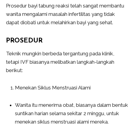
Prosedur bayi tabung reaksi telah sangat membantu
wanita mengalami masalah infertilitas yang tidak
dapat diobati untuk melahirkan bayi yang sehat.
PROSEDUR
Teknik mungkin berbeda tergantung pada klinik,
tetapi IVF biasanya melibatkan langkah-langkah
berikut:
Menekan Siklus Menstruasi Alami
Wanita itu menerima obat, biasanya dalam bentuk
suntikan harian selama sekitar 2 minggu, untuk
menekan siklus menstruasi alami mereka.