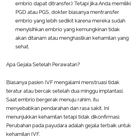
embrio dapat ditransfer.) Tetapi jika Anda memiliki
PGD atau PGS, dokter biasanya mentransfer
embrio yang lebih sedikit karena mereka sudah
menyisihkan embrio yang kemungkinan tidak
akan ditanam atau menghasilkan kehamilan yang
sehat.
Apa Gejala Setelah Perawatan?
Biasanya pasien IVF mengalami menstruasi tidak
teratur atau bercak setelah dua minggu implantasi.
Saat embrio bergerak menuju rahim, itu
menyebabkan pendarahan dan rasa sakit. Ini
menunjukkan kehamilan tetapi tidak dikonfirmasi.
Perubahan pada payudara adalah gejala terbaik untuk
kehamilan IVF.