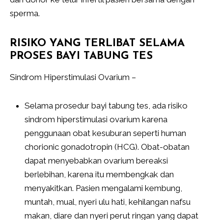
sperma.
RISIKO YANG TERLIBAT SELAMA
PROSES BAYI TABUNG TES
Sindrom Hiperstimulasi Ovarium –
Selama prosedur bayi tabung tes, ada risiko
sindrom hiperstimulasi ovarium karena
penggunaan obat kesuburan seperti human
chorionic gonadotropin (HCG). Obat-obatan
dapat menyebabkan ovarium bereaksi
berlebihan, karena itu membengkak dan
menyakitkan. Pasien mengalami kembung,
muntah, mual, nyeri ulu hati, kehilangan nafsu
makan, diare dan nyeri perut ringan yang dapat