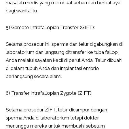
masalah medis yang membuat kehamilan berbahaya
bagi wanita itu.
5) Gamete Intrafallopian Transfer (GIFT):
Selama prosedur ini, sperma dan telur digabungkan di
laboratorium dan langsung ditransfer ke tuba fallopi
Anda melalui sayatan kecil di perut Anda. Telur dibuahi
di dalam tubuh Anda dan implantasi embrio
berlangsung secara alami.
6) Transfer intrafallopian Zygote (ZIFT):
Selama prosedur ZIFT, telur dicampur dengan
sperma Anda di laboratorium tetapi dokter
menunggu mereka untuk membuahi sebelum