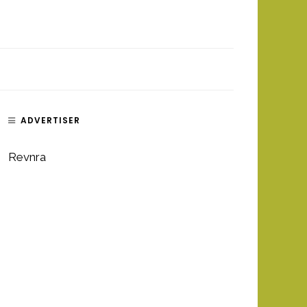
ADVERTISER
Revnra