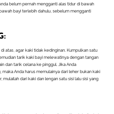
a Anda belum pernah mengganti alas tidur di bawah
bawah bayi terlebih dahulu, sebelum mengganti
G:
di atas, agar kaki tidak kedinginan. Kumpulkan satu
kemudian tarik kaki bayi melewatinya dengan tangan
ain dan tarik celana ke pinggul. Jika Anda
g, maka Anda harus memulainya dari leher bukan kaki
mulailah dari kaki dan lengan satu sisi lalu sisi yang