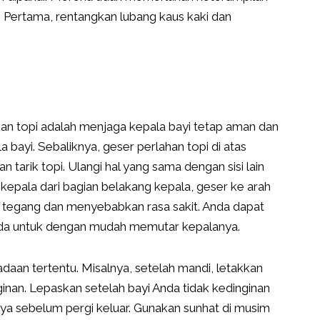
. Pertama, rentangkan lubang kaus kaki dan
an topi adalah menjaga kepala bayi tetap aman dan
a bayi. Sebaliknya, geser perlahan topi di atas
an tarik topi. Ulangi hal yang sama dengan sisi lain
 kepala dari bagian belakang kepala, geser ke arah
di tegang dan menyebabkan rasa sakit. Anda dapat
da untuk dengan mudah memutar kepalanya.
adaan tertentu. Misalnya, setelah mandi, letakkan
nan. Lepaskan setelah bayi Anda tidak kedinginan
inya sebelum pergi keluar. Gunakan sunhat di musim