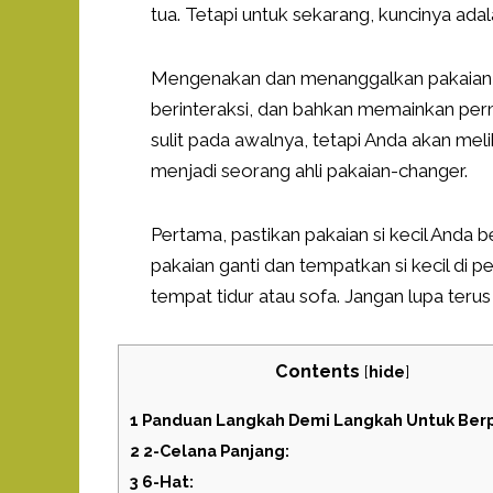
tua. Tetapi untuk sekarang, kuncinya ad
Mengenakan dan menanggalkan pakaian b
berinteraksi, dan bahkan memainkan per
sulit pada awalnya, tetapi Anda akan me
menjadi seorang ahli pakaian-changer.
Pertama, pastikan pakaian si kecil Anda 
pakaian ganti dan tempatkan si kecil di 
tempat tidur atau sofa. Jangan lupa terus 
Contents
[
hide
]
1
Panduan Langkah Demi Langkah Untuk Berp
2
2-Celana Panjang:
3
6-Hat: