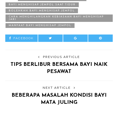
BAYI MENGHISAP JEMPOL SAAT TIDUR
BOLEHKAH BAYI MENGHISAP JEMPOL
CARA MENGHILANGKAN KEBIASAAN BAYI MENGHISAP
JARI
MANFAAT BAYI MENGHISAP JEMPOL
FACEBOOK
PREVIOUS ARTICLE
TIPS BERLIBUR BERSAMA BAYI NAIK
PESAWAT
NEXT ARTICLE
BEBERAPA MASALAH KONDISI BAYI
MATA JULING