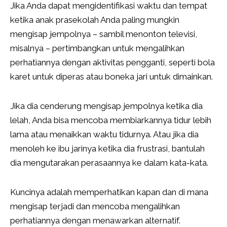
Jika Anda dapat mengidentifikasi waktu dan tempat
ketika anak prasekolah Anda paling mungkin
mengisap jempolnya – sambil menonton televisi,
misalnya – pertimbangkan untuk mengalihkan
perhatiannya dengan aktivitas pengganti, seperti bola
karet untuk diperas atau boneka jari untuk dimainkan.
Jika dia cenderung mengisap jempolnya ketika dia
lelah, Anda bisa mencoba membiarkannya tidur lebih
lama atau menaikkan waktu tidurnya. Atau jika dia
menoleh ke ibu jarinya ketika dia frustrasi, bantulah
dia mengutarakan perasaannya ke dalam kata-kata.
Kuncinya adalah memperhatikan kapan dan di mana
mengisap terjadi dan mencoba mengalihkan
perhatiannya dengan menawarkan alternatif.