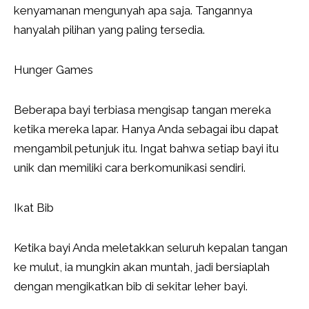
kenyamanan mengunyah apa saja. Tangannya
hanyalah pilihan yang paling tersedia.
Hunger Games
Beberapa bayi terbiasa mengisap tangan mereka
ketika mereka lapar. Hanya Anda sebagai ibu dapat
mengambil petunjuk itu. Ingat bahwa setiap bayi itu
unik dan memiliki cara berkomunikasi sendiri.
Ikat Bib
Ketika bayi Anda meletakkan seluruh kepalan tangan
ke mulut, ia mungkin akan muntah, jadi bersiaplah
dengan mengikatkan bib di sekitar leher bayi.