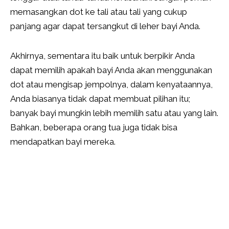
memasangkan dot ke tali atau tali yang cukup
panjang agar dapat tersangkut di leher bayi Anda.
Akhirnya, sementara itu baik untuk berpikir Anda
dapat memilih apakah bayi Anda akan menggunakan
dot atau mengisap jempolnya, dalam kenyataannya,
Anda biasanya tidak dapat membuat pilihan itu;
banyak bayi mungkin lebih memilih satu atau yang lain.
Bahkan, beberapa orang tua juga tidak bisa
mendapatkan bayi mereka.