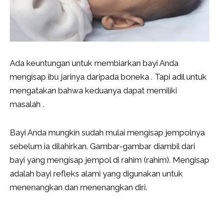
Ada keuntungan untuk membiarkan bayi Anda
mengisap ibu jarinya daripada boneka . Tapi adil untuk
mengatakan bahwa keduanya dapat memiliki
masalah .
Bayi Anda mungkin sudah mulai mengisap jempolnya
sebelum ia dilahirkan. Gambar-gambar diambil dari
bayi yang mengisap jempol di rahim (rahim). Mengisap
adalah bayi refleks alami yang digunakan untuk
menenangkan dan menenangkan diri.