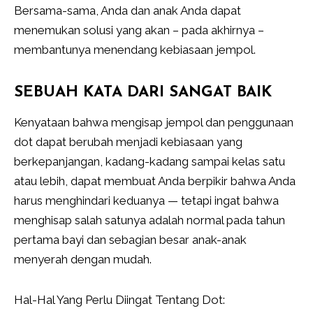
Bersama-sama, Anda dan anak Anda dapat
menemukan solusi yang akan – pada akhirnya –
membantunya menendang kebiasaan jempol.
SEBUAH KATA DARI SANGAT BAIK
Kenyataan bahwa mengisap jempol dan penggunaan
dot dapat berubah menjadi kebiasaan yang
berkepanjangan, kadang-kadang sampai kelas satu
atau lebih, dapat membuat Anda berpikir bahwa Anda
harus menghindari keduanya — tetapi ingat bahwa
menghisap salah satunya adalah normal pada tahun
pertama bayi dan sebagian besar anak-anak
menyerah dengan mudah.
Hal-Hal Yang Perlu Diingat Tentang Dot: