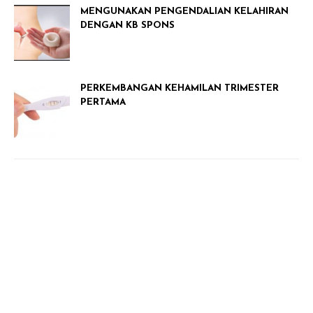
MENGUNAKAN PENGENDALIAN KELAHIRAN
DENGAN KB SPONS
PERKEMBANGAN KEHAMILAN TRIMESTER
PERTAMA