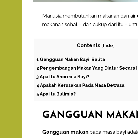
Manusia membutuhkan makanan dan air u
makanan sehat – dan cukup dari itu – u
Contents
[
hide
]
1
Gangguan Makan Bayi, Balita
2
Pengembangan Makan Yang Diatur Secara I
3
Apa Itu Anorexia Bayi?
4
Apakah Kerusakan Pada Masa Dewasa
5
Apa itu Bulimia?
GANGGUAN MAKAN 
Gangguan makan
pada masa bayi adal