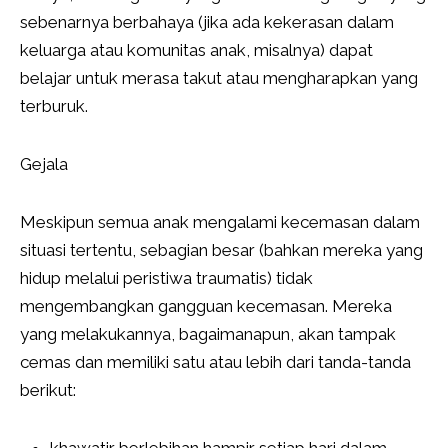
sebenarnya berbahaya (jika ada kekerasan dalam
keluarga atau komunitas anak, misalnya) dapat
belajar untuk merasa takut atau mengharapkan yang
terburuk.
Gejala
Meskipun semua anak mengalami kecemasan dalam
situasi tertentu, sebagian besar (bahkan mereka yang
hidup melalui peristiwa traumatis) tidak
mengembangkan gangguan kecemasan. Mereka
yang melakukannya, bagaimanapun, akan tampak
cemas dan memiliki satu atau lebih dari tanda-tanda
berikut: