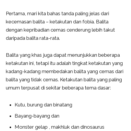
Pertama, mari kita bahas tanda paling jelas dari
kecemasan balita – ketakutan dan fobia. Balita
dengan kepribadian cemas cenderung lebih takut
daripada balita rata-rata.
Balita yang khas juga dapat menunjukkan beberapa
ketakutan ini, tetapi itu adalah tingkat ketakutan yang
kadang-kadang membedakan balita yang cemas dari
balita yang tidak cemas. Ketakutan balita yang paling
umum terpusat di sekitar beberapa tema dasar:
Kutu, burung dan binatang
Bayang-bayang dan
Monster gelap , makhluk dan dinosaurus