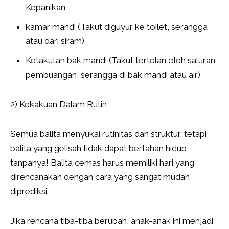
Kepanikan
kamar mandi (Takut diguyur ke toilet, serangga
atau dari siram)
Ketakutan bak mandi (Takut tertelan oleh saluran
pembuangan, serangga di bak mandi atau air)
2) Kekakuan Dalam Rutin
Semua balita menyukai rutinitas dan struktur, tetapi
balita yang gelisah tidak dapat bertahan hidup
tanpanya! Balita cemas harus memiliki hari yang
direncanakan dengan cara yang sangat mudah
diprediksi.
Jika rencana tiba-tiba berubah, anak-anak ini menjadi