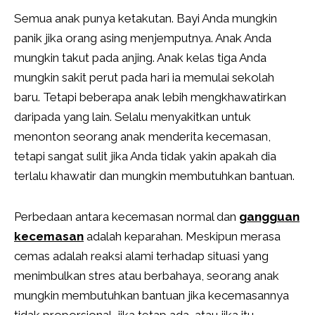
Semua anak punya ketakutan. Bayi Anda mungkin
panik jika orang asing menjemputnya. Anak Anda
mungkin takut pada anjing. Anak kelas tiga Anda
mungkin sakit perut pada hari ia memulai sekolah
baru. Tetapi beberapa anak lebih mengkhawatirkan
daripada yang lain. Selalu menyakitkan untuk
menonton seorang anak menderita kecemasan,
tetapi sangat sulit jika Anda tidak yakin apakah dia
terlalu khawatir dan mungkin membutuhkan bantuan.
Perbedaan antara kecemasan normal dan
gangguan
kecemasan
adalah keparahan. Meskipun merasa
cemas adalah reaksi alami terhadap situasi yang
menimbulkan stres atau berbahaya, seorang anak
mungkin membutuhkan bantuan jika kecemasannya