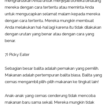
mengharuskan Anda untuk menjejali boneka binatang
mereka dengan cara tertentu atau meminta Anda
untuk mengucapkan selamat malam kepada mereka
dengan cara tertentu. Mereka mungkin membuat
Anda melakukan hal-hal lagi karena itu tidak dilakukan
dengan urutan yang benar atau dengan cara yang
benar.
7) Picky Eater
Sebagian besar balita adalah pemakan yang pemilih.
Makanan adalah pertempuran balita biasa. Balita yang
cemas mengambil pilih-pilih makanan ke tingkat lain!
Anak-anak yang cemas cenderung tidak mencoba
makanan baru sama sekali. Mereka mungkin tidak