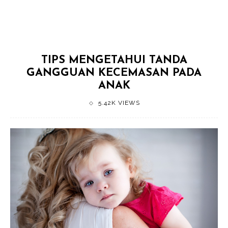
TIPS MENGETAHUI TANDA
GANGGUAN KECEMASAN PADA
ANAK
5.42K VIEWS