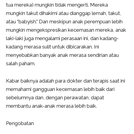
tua mereka) mungkin tidak mengerti. Mereka
mungkin takut dihakimi atau dianggap lemah, takut,
atau “babyish.” Dan meskipun anak perempuan lebih
mungkin mengekspresikan kecemasan mereka, anak
laki-laki juga mengalami perasaan ini, dan kadang-
kadang merasa sulit untuk dibicarakan. Ini
menyebabkan banyak anak merasa sendirian atau
salah paham.
Kabar baiknya adalah para dokter dan terapis saat ini
memahami gangguan kecemasan lebih baik dari
sebelumnya dan, dengan perawatan, dapat
membantu anak-anak merasa lebih baik.
Pengobatan