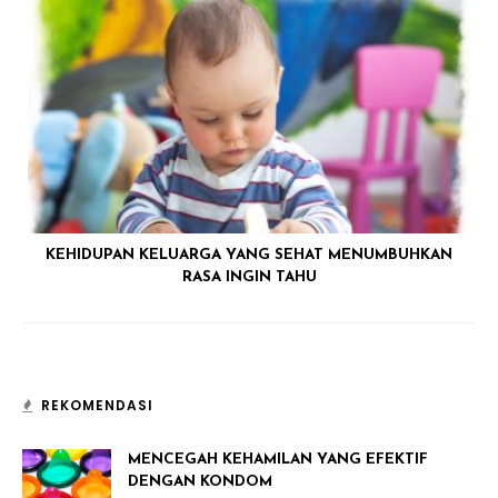
KEHIDUPAN KELUARGA YANG SEHAT MENUMBUHKAN
RASA INGIN TAHU
REKOMENDASI
MENCEGAH KEHAMILAN YANG EFEKTIF
DENGAN KONDOM