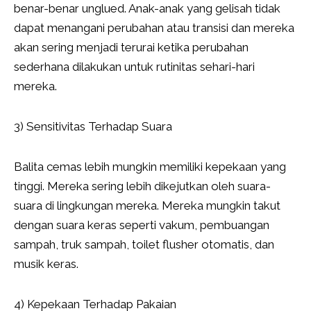
benar-benar unglued. Anak-anak yang gelisah tidak
dapat menangani perubahan atau transisi dan mereka
akan sering menjadi terurai ketika perubahan
sederhana dilakukan untuk rutinitas sehari-hari
mereka.
3) Sensitivitas Terhadap Suara
Balita cemas lebih mungkin memiliki kepekaan yang
tinggi. Mereka sering lebih dikejutkan oleh suara-
suara di lingkungan mereka. Mereka mungkin takut
dengan suara keras seperti vakum, pembuangan
sampah, truk sampah, toilet flusher otomatis, dan
musik keras.
4) Kepekaan Terhadap Pakaian