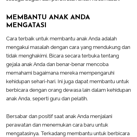
MEMBANTU ANAK ANDA
MENGATASI
Cara terbaik untuk membantu anak Anda adalah
mengakui masalah dengan cara yang mendukung dan
tidak menghakimi. Bicara secara terbuka tentang
gejala anak Anda dan benar-benar mencoba
memahami bagaimana mereka mempengaruhi
kehidupan sehari-hari. Ini juga dapat membantu untuk
berbicara dengan orang dewasa lain dalam kehidupan
anak Anda, seperti guru dan pelatih.
Bersabar dan positif saat anak Anda menjalani
perawatan dan menemukan cara baru untuk
mengatasinya. Terkadang membantu untuk berbicara