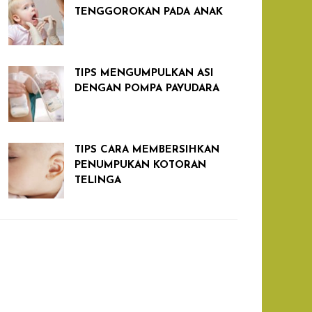
TENGGOROKAN PADA ANAK
TIPS MENGUMPULKAN ASI
DENGAN POMPA PAYUDARA
TIPS CARA MEMBERSIHKAN
PENUMPUKAN KOTORAN
TELINGA