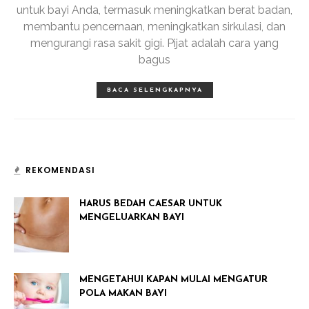
untuk bayi Anda, termasuk meningkatkan berat badan,
membantu pencernaan, meningkatkan sirkulasi, dan
mengurangi rasa sakit gigi. Pijat adalah cara yang
bagus
BACA SELENGKAPNYA
REKOMENDASI
HARUS BEDAH CAESAR UNTUK
MENGELUARKAN BAYI
MENGETAHUI KAPAN MULAI MENGATUR
POLA MAKAN BAYI