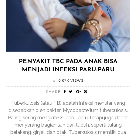
PENYAKIT TBC PADA ANAK BISA
MENJADI INFEKSI PARU-PARU
6.67K VIEWS
SHARE
Tuberkulosis (atau TB) adalah infeksi menular yang
disebabkan oleh bakteri Mycobacterium tuberculosis.
Paling sering menginfeksi paru-paru, tetapi juga dapat
menyerang bagian lain dari tubuh, seperti tulang
belakang, ginjal, dan otak. Tuberkulosis memiliki dua