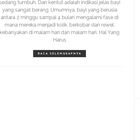
sedang tumbuh. Dan kentut adalah indikasi jelas bayi
yang sangat berang. Umumnya, bayi yang berusia
antara 2 minggu sampai 4 bulan mengalami fase di
mana mereka menjadi kolik, berkobar dan rewel,
kebanyakan di malam hari dan malam hari. Hal Yang
Harus
BACA SELENGKAPNYA