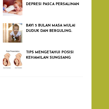
DEPRESI PASCA PERSALINAN
BAYI 5 BULAN MASA MULAI
DUDUK DAN BERGULING.
TIPS MENGETAHUI POSISI
KEHAMILAN SUNGSANG