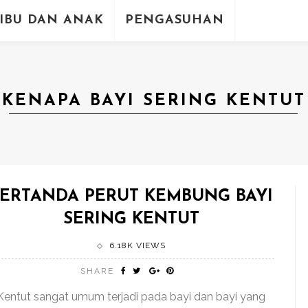
IBU DAN ANAK
PENGASUHAN
KENAPA BAYI SERING KENTUT
ERTANDA PERUT KEMBUNG BAYI
SERING KENTUT
6.18K VIEWS
SHARE
Kentut sangat umum terjadi pada bayi dan bayi yang