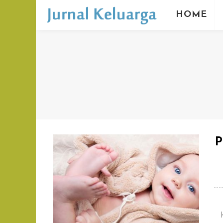
HOME
P