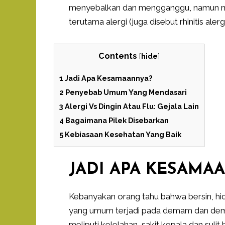
menyebalkan dan mengganggu, namun m
terutama alergi (juga disebut rhinitis alergi
Contents
[
hide
]
1
Jadi Apa Kesamaannya?
2
Penyebab Umum Yang Mendasari
3
Alergi Vs Dingin Atau Flu: Gejala Lain
4
Bagaimana Pilek Disebarkan
5
Kebiasaan Kesehatan Yang Baik
JADI APA KESAMA
Kebanyakan orang tahu bahwa bersin, hidu
yang umum terjadi pada demam dan dema
meliputi kelelahan, sakit kepala dan sulit