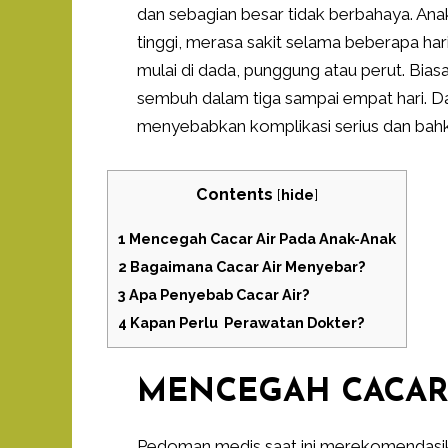
dan sebagian besar tidak berbahaya. An
tinggi, merasa sakit selama beberapa har
mulai di dada, punggung atau perut. Bia
sembuh dalam tiga sampai empat hari. Dal
menyebabkan komplikasi serius dan bah
Contents
[
hide
]
1
Mencegah Cacar Air Pada Anak-Anak
2
Bagaimana Cacar Air Menyebar?
3
Apa Penyebab Cacar Air?
4
Kapan Perlu Perawatan Dokter?
MENCEGAH CACAR 
Pedoman medis saat ini merekomendasik