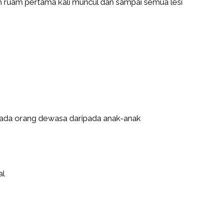
lah ruam pertama kali muncul dan sampai semua lesi
pada orang dewasa daripada anak-anak
al