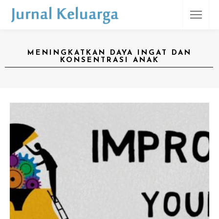
MENINGKATKAN DAYA INGAT DAN
KONSENTRASI ANAK