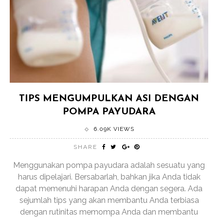
TIPS MENGUMPULKAN ASI DENGAN
POMPA PAYUDARA
6.09K VIEWS
SHARE
Menggunakan pompa payudara adalah sesuatu yang
harus dipelajari. Bersabarlah, bahkan jika Anda tidak
dapat memenuhi harapan Anda dengan segera. Ada
sejumlah tips yang akan membantu Anda terbiasa
dengan rutinitas memompa Anda dan membantu