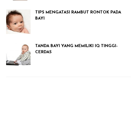
TIPS MENGATASI RAMBUT RONTOK PADA
BAYI
TANDA BAYI YANG MEMILIKI IQ TINGGI-
CERDAS