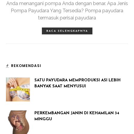
Anda menangani pompa Anda dengan benar. Apa Jenis
Pompa Payudara Yang Tersedia? Pompa payudara
termasuk perisai payudara
BACA SELENGKAPNYA
REKOMENDASI
SATU PAYUDARA MEMPRODUKSI ASI LEBIH
BANYAK SAAT MENYUSUI
PERKEMBANGAN JANIN DI KEHAMILAN 34
MINGGU