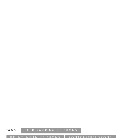
TAGS :
EFEK SAMPING KB SPONS
KEUNTUNGAN KB SPONS
KONTRASEPSI SPONS