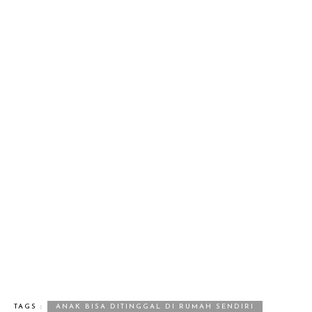
TAGS :
ANAK BISA DITINGGAL DI RUMAH SENDIRI