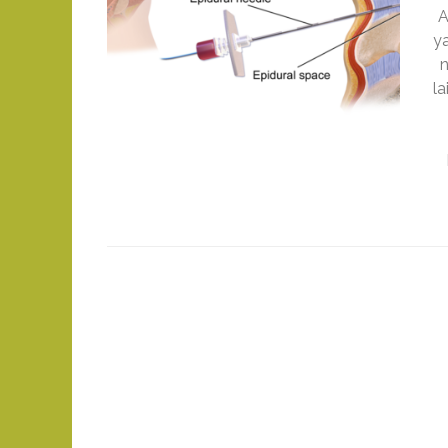
A
y
n
la