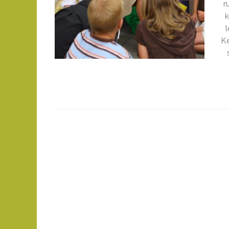
r
k
Ke