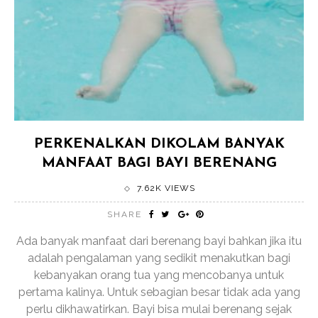
PERKENALKAN DIKOLAM BANYAK
MANFAAT BAGI BAYI BERENANG
7.62K VIEWS
SHARE
Ada banyak manfaat dari berenang bayi bahkan jika itu
adalah pengalaman yang sedikit menakutkan bagi
kebanyakan orang tua yang mencobanya untuk
pertama kalinya. Untuk sebagian besar tidak ada yang
perlu dikhawatirkan. Bayi bisa mulai berenang sejak