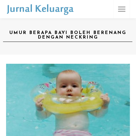
UMUR BERAPA BAYI BOLEH BERENANG
DENGAN NECKRING