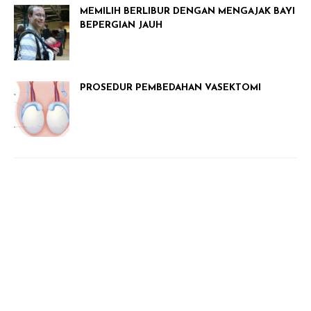
MEMILIH BERLIBUR DENGAN MENGAJAK BAYI
BEPERGIAN JAUH
PROSEDUR PEMBEDAHAN VASEKTOMI