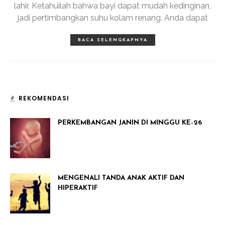
lahir. Ketahuilah bahwa bayi dapat mudah kedinginan,
jadi pertimbangkan suhu kolam renang. Anda dapat
BACA SELENGKAPNYA
REKOMENDASI
PERKEMBANGAN JANIN DI MINGGU KE-26
MENGENALI TANDA ANAK AKTIF DAN
HIPERAKTIF