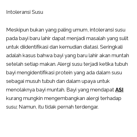
Intoleransi Susu
Meskipun bukan yang paling umum, intoleransi susu
pada bayi baru lahir dapat menjadi masalah yang sulit
untuk diidentifikasi dan kemudian diatasi. Seringkali
adalah kasus bahwa bayi yang baru lahir akan muntah
setelah setiap makan. Alergi susu terjadi ketika tubuh
bayi mengidentifikasi protein yang ada dalam susu
sebagai musuh tubuh dan dalam upaya untuk
menolaknya bayi muntah. Bayi yang mendapat
ASI
kurang mungkin mengembangkan alergi terhadap
susu; Namun, itu tidak pernah terdengar.