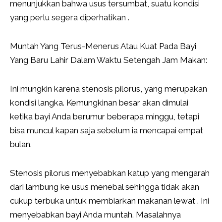
menunjukkan bahwa usus tersumbat, suatu kondisi
yang perlu segera diperhatikan .
Muntah Yang Terus-Menerus Atau Kuat Pada Bayi
Yang Baru Lahir Dalam Waktu Setengah Jam Makan:
Ini mungkin karena stenosis pilorus, yang merupakan
kondisi langka. Kemungkinan besar akan dimulai
ketika bayi Anda berumur beberapa minggu, tetapi
bisa muncul kapan saja sebelum ia mencapai empat
bulan.
Stenosis pilorus menyebabkan katup yang mengarah
dari lambung ke usus menebal sehingga tidak akan
cukup terbuka untuk membiarkan makanan lewat . Ini
menyebabkan bayi Anda muntah. Masalahnya