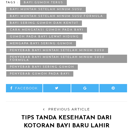
TAGS :
BAYI GUMOH TERUS
BAYI MUNTAH SETELAH MINUM SUSU
BAYI MUNTAH SETELAH MINUM SUSU FORMULA
BAYI SERING GUMOH DAN KENTUT
CARA MENGATASI GUMOH PADA BAYI
GUMOH PADA BAYI LEWAT HIDUNG
MENGAPA BAYI SERING GUMOH
PENYEBAB BAYI MUNTAH SETELAH MINUM SUSU
PENYEBAB BAYI MUNTAH SETELAH MINUM SUSU
FORMULA
PENYEBAB BAYI SERING GUMOH
PENYEBAB GUMOH PADA BAYI
FACEBOOK
PREVIOUS ARTICLE
TIPS TANDA KESEHATAN DARI
KOTORAN BAYI BARU LAHIR