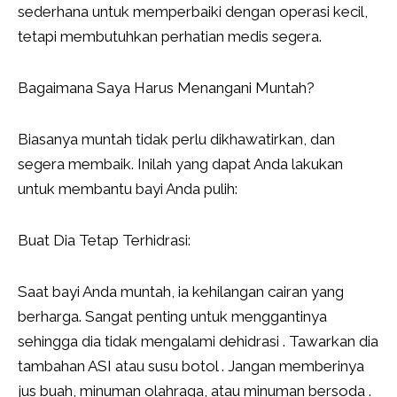
sederhana untuk memperbaiki dengan operasi kecil,
tetapi membutuhkan perhatian medis segera.
Bagaimana Saya Harus Menangani Muntah?
Biasanya muntah tidak perlu dikhawatirkan, dan
segera membaik. Inilah yang dapat Anda lakukan
untuk membantu bayi Anda pulih:
Buat Dia Tetap Terhidrasi:
Saat bayi Anda muntah, ia kehilangan cairan yang
berharga. Sangat penting untuk menggantinya
sehingga dia tidak mengalami dehidrasi . Tawarkan dia
tambahan ASI atau susu botol . Jangan memberinya
jus buah, minuman olahraga, atau minuman bersoda .