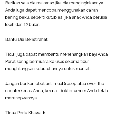
Berikan saja dia makanan jika dia menginginkannya .
Anda juga dapat mencoba menggunakan cairan
bening beku, seperti kutub es, jika anak Anda berusia
lebih dari 12 bulan.
Bantu Dia Beristirahat:
Tidur juga dapat membantu menenangkan bayi Anda.
Perut sering bermuara ke usus selama tidur,
menghilangkan kebutuhannya untuk muntah.
Jangan berikan obat anti mual (resep atau over-the-
counter) anak Anda, kecuali dokter umum Anda telah
meresepkannya.
Tidak Perlu Khawatir