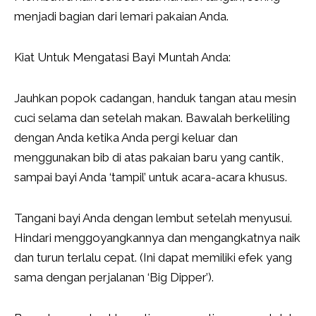
menjadi bagian dari lemari pakaian Anda.
Kiat Untuk Mengatasi Bayi Muntah Anda:
Jauhkan popok cadangan, handuk tangan atau mesin
cuci selama dan setelah makan. Bawalah berkeliling
dengan Anda ketika Anda pergi keluar dan
menggunakan bib di atas pakaian baru yang cantik,
sampai bayi Anda ‘tampil’ untuk acara-acara khusus.
Tangani bayi Anda dengan lembut setelah menyusui.
Hindari menggoyangkannya dan mengangkatnya naik
dan turun terlalu cepat. (Ini dapat memiliki efek yang
sama dengan perjalanan ‘Big Dipper’).