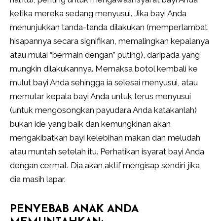
ketika mereka sedang menyusui. Jika bayi Anda
menunjukkan tanda-tanda dilakukan (memperlambat
hisapannya secara signifikan, memalingkan kepalanya
atau mulai “bermain dengan” puting), daripada yang
mungkin dilakukannya. Memaksa botol kembali ke
mulut bayi Anda sehingga ia selesai menyusui, atau
memutar kepala bayi Anda untuk terus menyusui
(untuk mengosongkan payudara Anda katakanlah)
bukan ide yang baik dan kemungkinan akan
mengakibatkan bayi kelebihan makan dan meludah
atau muntah setelah itu. Perhatikan isyarat bayi Anda
dengan cermat. Dia akan aktif mengisap sendiri jika
dia masih lapar.
PENYEBAB ANAK ANDA