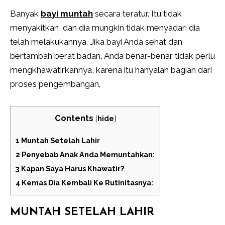
Banyak
bayi muntah
secara teratur. Itu tidak
menyakitkan, dan dia mungkin tidak menyadari dia
telah melakukannya. Jika bayi Anda sehat dan
bertambah berat badan, Anda benar-benar tidak perlu
mengkhawatirkannya, karena itu hanyalah bagian dari
proses pengembangan.
Contents
[
hide
]
1
Muntah Setelah Lahir
2
Penyebab Anak Anda Memuntahkan:
3
Kapan Saya Harus Khawatir?
4
Kemas Dia Kembali Ke Rutinitasnya:
MUNTAH SETELAH LAHIR