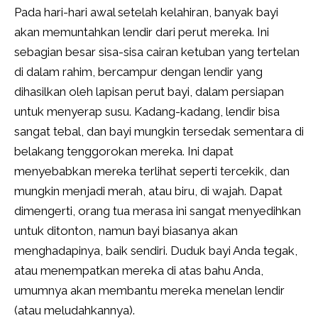
Pada hari-hari awal setelah kelahiran, banyak bayi
akan memuntahkan lendir dari perut mereka. Ini
sebagian besar sisa-sisa cairan ketuban yang tertelan
di dalam rahim, bercampur dengan lendir yang
dihasilkan oleh lapisan perut bayi, dalam persiapan
untuk menyerap susu. Kadang-kadang, lendir bisa
sangat tebal, dan bayi mungkin tersedak sementara di
belakang tenggorokan mereka. Ini dapat
menyebabkan mereka terlihat seperti tercekik, dan
mungkin menjadi merah, atau biru, di wajah. Dapat
dimengerti, orang tua merasa ini sangat menyedihkan
untuk ditonton, namun bayi biasanya akan
menghadapinya, baik sendiri. Duduk bayi Anda tegak,
atau menempatkan mereka di atas bahu Anda,
umumnya akan membantu mereka menelan lendir
(atau meludahkannya).