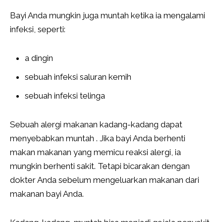
Bayi Anda mungkin juga muntah ketika ia mengalami
infeksi, seperti:
a dingin
sebuah infeksi saluran kemih
sebuah infeksi telinga
Sebuah alergi makanan kadang-kadang dapat
menyebabkan muntah . Jika bayi Anda berhenti
makan makanan yang memicu reaksi alergi, ia
mungkin berhenti sakit. Tetapi bicarakan dengan
dokter Anda sebelum mengeluarkan makanan dari
makanan bayi Anda.