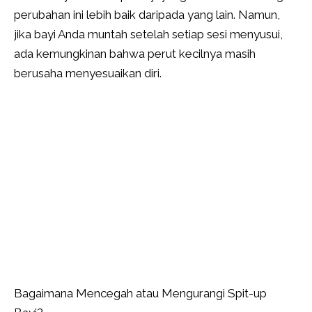
perubahan ini lebih baik daripada yang lain. Namun,
jika bayi Anda muntah setelah setiap sesi menyusui,
ada kemungkinan bahwa perut kecilnya masih
berusaha menyesuaikan diri.
Bagaimana Mencegah atau Mengurangi Spit-up