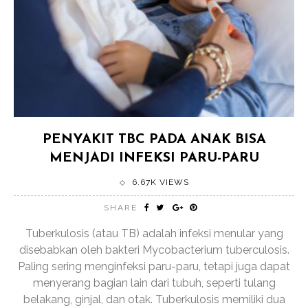
PENYAKIT TBC PADA ANAK BISA
MENJADI INFEKSI PARU-PARU
6.67K VIEWS
SHARE
Tuberkulosis (atau TB) adalah infeksi menular yang
disebabkan oleh bakteri Mycobacterium tuberculosis.
Paling sering menginfeksi paru-paru, tetapi juga dapat
menyerang bagian lain dari tubuh, seperti tulang
belakang, ginjal, dan otak. Tuberkulosis memiliki dua