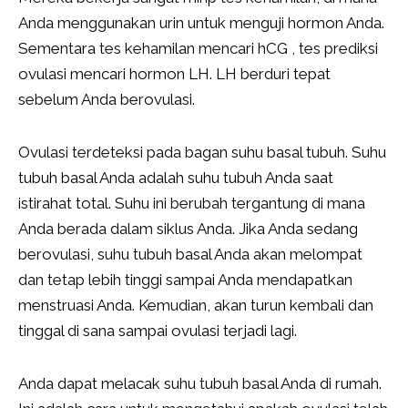
Anda menggunakan urin untuk menguji hormon Anda.
Sementara tes kehamilan mencari hCG , tes prediksi
ovulasi mencari hormon LH. LH berduri tepat
sebelum Anda berovulasi.
Ovulasi terdeteksi pada bagan suhu basal tubuh. Suhu
tubuh basal Anda adalah suhu tubuh Anda saat
istirahat total. Suhu ini berubah tergantung di mana
Anda berada dalam siklus Anda. Jika Anda sedang
berovulasi, suhu tubuh basal Anda akan melompat
dan tetap lebih tinggi sampai Anda mendapatkan
menstruasi Anda. Kemudian, akan turun kembali dan
tinggal di sana sampai ovulasi terjadi lagi.
Anda dapat melacak suhu tubuh basal Anda di rumah.