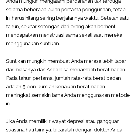
Anda mungkin mengalami perdarahan tak terduga
selama beberapa bulan pertama penggunaan, tetapi
ini harus hilang seiring berjalannya waktu. Setelah satu
tahun, sekitar setengah dari orang akan berhenti
mendapatkan menstruasi sama sekali saat mereka
menggunakan suntikan.
Suntikan mungkin membuat Anda merasa lebih lapar
dari biasanya dan Anda bisa menambah berat badan.
Pada tahun pertama, jumlah rata-rata berat badan
adalah 5 pon. Jumlah kenaikan berat badan
meningkat semakin lama Anda menggunakan metode
ini.
Jika Anda memiliki riwayat depresi atau gangguan
suasana hati lainnya, bicaralah dengan dokter Anda