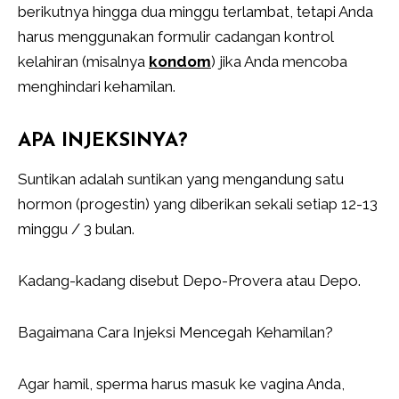
berikutnya hingga dua minggu terlambat, tetapi Anda
harus menggunakan formulir cadangan kontrol
kelahiran (misalnya
kondom
) jika Anda mencoba
menghindari kehamilan.
APA INJEKSINYA?
Suntikan adalah suntikan yang mengandung satu
hormon (progestin) yang diberikan sekali setiap 12-13
minggu / 3 bulan.
Kadang-kadang disebut Depo-Provera atau Depo.
Bagaimana Cara Injeksi Mencegah Kehamilan?
Agar hamil, sperma harus masuk ke vagina Anda,