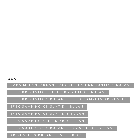
TAGS :
CARA MELANCARKAN HAID SETELAH KB SUNTIK 3 BULAN
EFEK KB SUNTIK
EFEK KB SUNTIK 1 BULAN
EFEK KB SUNTIK 3 BULAN
EFEK SAMPING KB SUNTIK
EFEK SAMPING KB SUNTIK 1 BULAN
EFEK SAMPING KB SUNTIK 3 BULAN
EFEK SAMPING SUNTIK KB 3 BULAN
EFEK SUNTIK KB 3 BULAN
KB SUNTIK 1 BULAN
KB SUNTIK 3 BULAN
SUNTIK KB