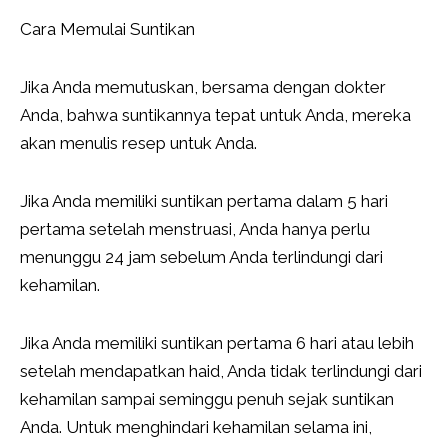
Cara Memulai Suntikan
Jika Anda memutuskan, bersama dengan dokter
Anda, bahwa suntikannya tepat untuk Anda, mereka
akan menulis resep untuk Anda.
Jika Anda memiliki suntikan pertama dalam 5 hari
pertama setelah menstruasi, Anda hanya perlu
menunggu 24 jam sebelum Anda terlindungi dari
kehamilan.
Jika Anda memiliki suntikan pertama 6 hari atau lebih
setelah mendapatkan haid, Anda tidak terlindungi dari
kehamilan sampai seminggu penuh sejak suntikan
Anda. Untuk menghindari kehamilan selama ini,