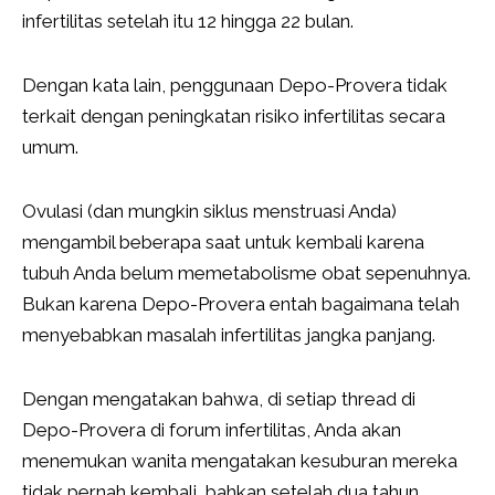
infertilitas setelah itu 12 hingga 22 bulan.
Dengan kata lain, penggunaan Depo-Provera tidak
terkait dengan peningkatan risiko infertilitas secara
umum.
Ovulasi (dan mungkin siklus menstruasi Anda)
mengambil beberapa saat untuk kembali karena
tubuh Anda belum memetabolisme obat sepenuhnya.
Bukan karena Depo-Provera entah bagaimana telah
menyebabkan masalah infertilitas jangka panjang.
Dengan mengatakan bahwa, di setiap thread di
Depo-Provera di forum infertilitas, Anda akan
menemukan wanita mengatakan kesuburan mereka
tidak pernah kembali, bahkan setelah dua tahun.