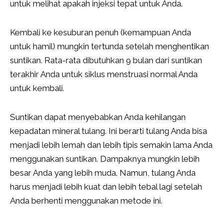
untuk melihat apakah injeksi tepat untuk Anda.
Kembali ke kesuburan penuh (kemampuan Anda
untuk hamil) mungkin tertunda setelah menghentikan
suntikan. Rata-rata dibutuhkan 9 bulan dari suntikan
terakhir Anda untuk siklus menstruasi normal Anda
untuk kembali.
Suntikan dapat menyebabkan Anda kehilangan
kepadatan mineral tulang. Ini berarti tulang Anda bisa
menjadi lebih lemah dan lebih tipis semakin lama Anda
menggunakan suntikan. Dampaknya mungkin lebih
besar Anda yang lebih muda. Namun, tulang Anda
harus menjadi lebih kuat dan lebih tebal lagi setelah
Anda berhenti menggunakan metode ini.