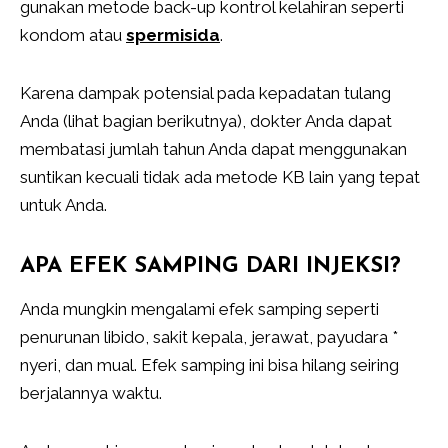
gunakan metode back-up kontrol kelahiran seperti
kondom atau
spermisida
.
Karena dampak potensial pada kepadatan tulang
Anda (lihat bagian berikutnya), dokter Anda dapat
membatasi jumlah tahun Anda dapat menggunakan
suntikan kecuali tidak ada metode KB lain yang tepat
untuk Anda.
APA EFEK SAMPING DARI INJEKSI?
Anda mungkin mengalami efek samping seperti
penurunan libido, sakit kepala, jerawat, payudara *
nyeri, dan mual. Efek samping ini bisa hilang seiring
berjalannya waktu.