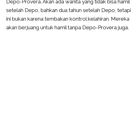
Depo-Provera. Akan ada wanita yang tidak bisa hamil
setelah Depo, bahkan dua tahun setelah Depo, tetapi
ini bukan karena tembakan kontrol kelahiran. Mereka
akan berjuang untuk hamil tanpa Depo-Provera juga.