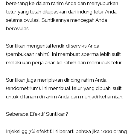
berenang ke dalam rahim Anda dan menyuburkan
telur yang telah dilepaskan dari indung telur Anda
selama ovulasi. Suntikannya mencegah Anda
berovulasi.
Suntikan mengental lendir di serviks Anda
(pembukaan rahim). Ini membuat sperma lebih sulit
melakukan perjalanan ke rahim dan memupuk telur.
Suntikan juga menipiskan dinding rahim Anda
(endometrium). Ini membuat telur yang dibuahi sulit
untuk ditanam di rahim Anda dan menjadi kehamilan.
Seberapa Efektif Suntikan?
Injeksi 99,7% efektif. Ini berarti bahwa jika 1000 orang