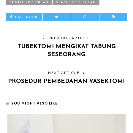
SUNTIK KB 1 BULAN
SUNTIK KB 3 BULAN
FACEBOOK
PREVIOUS ARTICLE
TUBEKTOMI MENGIKAT TABUNG
SESEORANG
NEXT ARTICLE
PROSEDUR PEMBEDAHAN VASEKTOMI
YOU MIGHT ALSO LIKE