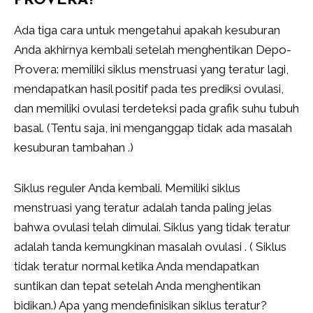
PROVERA?
Ada tiga cara untuk mengetahui apakah kesuburan
Anda akhirnya kembali setelah menghentikan Depo-
Provera: memiliki siklus menstruasi yang teratur lagi,
mendapatkan hasil positif pada tes prediksi ovulasi,
dan memiliki ovulasi terdeteksi pada grafik suhu tubuh
basal. (Tentu saja, ini menganggap tidak ada masalah
kesuburan tambahan .)
Siklus reguler Anda kembali. Memiliki siklus
menstruasi yang teratur adalah tanda paling jelas
bahwa ovulasi telah dimulai. Siklus yang tidak teratur
adalah tanda kemungkinan masalah ovulasi . ( Siklus
tidak teratur normal ketika Anda mendapatkan
suntikan dan tepat setelah Anda menghentikan
bidikan.) Apa yang mendefinisikan siklus teratur?