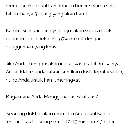
menggunakan suntikan dengan benar selama satu
tahun, hanya 3 orang yang akan hamil.
Karena suntikan mungkin digunakan secara tidak
benar, itu lebih dekat ke 97% efektif dengan
penggunaan yang khas.
Jika Anda menggunakan injeksi yang salah (misalnya,
Anda tidak mendapatkan suntikan dosis tepat waktu),
risiko Anda untuk hamil meningkat.
Bagaimana Anda Menggunakan Suntikan?
Seorang dokter akan memberi Anda suntikan di
lengan atau bokong setiap 12-13 minggu / 3 bulan.