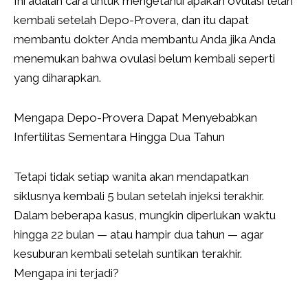
Ini adalah cara untuk mengetahui apakah ovulasi telah
kembali setelah Depo-Provera, dan itu dapat
membantu dokter Anda membantu Anda jika Anda
menemukan bahwa ovulasi belum kembali seperti
yang diharapkan.
Mengapa Depo-Provera Dapat Menyebabkan
Infertilitas Sementara Hingga Dua Tahun
Tetapi tidak setiap wanita akan mendapatkan
siklusnya kembali 5 bulan setelah injeksi terakhir.
Dalam beberapa kasus, mungkin diperlukan waktu
hingga 22 bulan — atau hampir dua tahun — agar
kesuburan kembali setelah suntikan terakhir.
Mengapa ini terjadi?