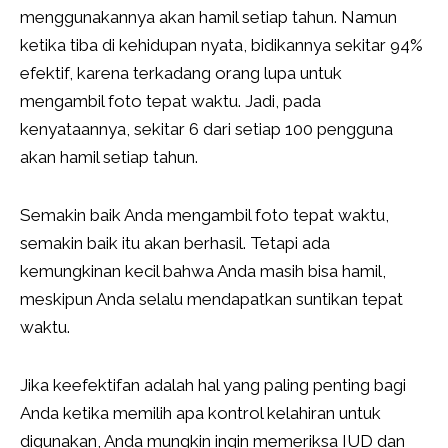
menggunakannya akan hamil setiap tahun. Namun
ketika tiba di kehidupan nyata, bidikannya sekitar 94%
efektif, karena terkadang orang lupa untuk
mengambil foto tepat waktu. Jadi, pada
kenyataannya, sekitar 6 dari setiap 100 pengguna
akan hamil setiap tahun.
Semakin baik Anda mengambil foto tepat waktu,
semakin baik itu akan berhasil. Tetapi ada
kemungkinan kecil bahwa Anda masih bisa hamil,
meskipun Anda selalu mendapatkan suntikan tepat
waktu.
Jika keefektifan adalah hal yang paling penting bagi
Anda ketika memilih apa kontrol kelahiran untuk
digunakan, Anda mungkin ingin memeriksa IUD dan