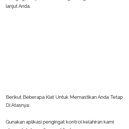
lanjut Anda.
Berikut Beberapa Kiat Untuk Memastikan Anda Tetap
Di Atasnya:
Gunakan aplikasi pengingat kontrol kelahiran kami