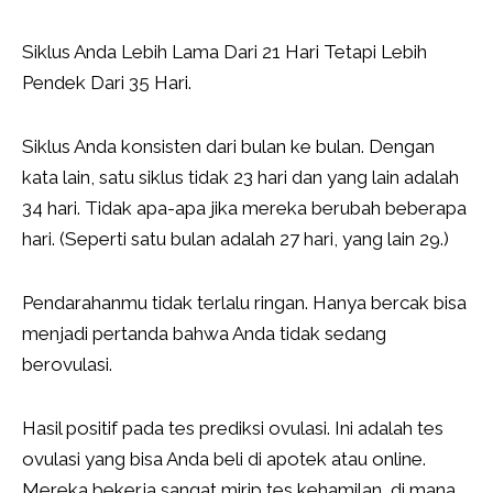
Siklus Anda Lebih Lama Dari 21 Hari Tetapi Lebih
Pendek Dari 35 Hari.
Siklus Anda konsisten dari bulan ke bulan. Dengan
kata lain, satu siklus tidak 23 hari dan yang lain adalah
34 hari. Tidak apa-apa jika mereka berubah beberapa
hari. (Seperti satu bulan adalah 27 hari, yang lain 29.)
Pendarahanmu tidak terlalu ringan. Hanya bercak bisa
menjadi pertanda bahwa Anda tidak sedang
berovulasi.
Hasil positif pada tes prediksi ovulasi. Ini adalah tes
ovulasi yang bisa Anda beli di apotek atau online.
Mereka bekerja sangat mirip tes kehamilan, di mana