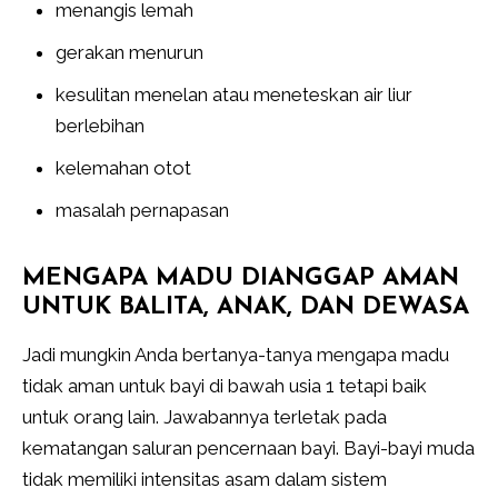
menangis lemah
gerakan menurun
kesulitan menelan atau meneteskan air liur
berlebihan
kelemahan otot
masalah pernapasan
MENGAPA MADU DIANGGAP AMAN
UNTUK BALITA, ANAK, DAN DEWASA
Jadi mungkin Anda bertanya-tanya mengapa madu
tidak aman untuk bayi di bawah usia 1 tetapi baik
untuk orang lain. Jawabannya terletak pada
kematangan saluran pencernaan bayi. Bayi-bayi muda
tidak memiliki intensitas asam dalam sistem