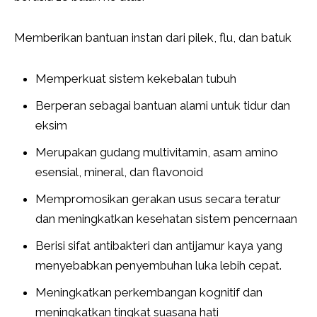
Memberikan bantuan instan dari pilek, flu, dan batuk
Memperkuat sistem kekebalan tubuh
Berperan sebagai bantuan alami untuk tidur dan
eksim
Merupakan gudang multivitamin, asam amino
esensial, mineral, dan flavonoid
Mempromosikan gerakan usus secara teratur
dan meningkatkan kesehatan sistem pencernaan
Berisi sifat antibakteri dan antijamur kaya yang
menyebabkan penyembuhan luka lebih cepat.
Meningkatkan perkembangan kognitif dan
meningkatkan tingkat suasana hati