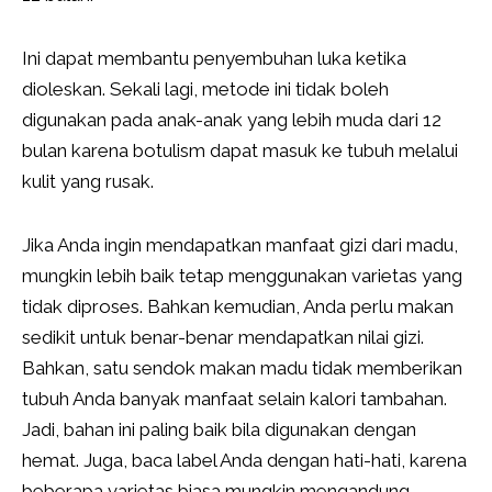
Ini dapat membantu penyembuhan luka ketika
dioleskan. Sekali lagi, metode ini tidak boleh
digunakan pada anak-anak yang lebih muda dari 12
bulan karena botulism dapat masuk ke tubuh melalui
kulit yang rusak.
Jika Anda ingin mendapatkan manfaat gizi dari madu,
mungkin lebih baik tetap menggunakan varietas yang
tidak diproses. Bahkan kemudian, Anda perlu makan
sedikit untuk benar-benar mendapatkan nilai gizi.
Bahkan, satu sendok makan madu tidak memberikan
tubuh Anda banyak manfaat selain kalori tambahan.
Jadi, bahan ini paling baik bila digunakan dengan
hemat. Juga, baca label Anda dengan hati-hati, karena
beberapa varietas biasa mungkin mengandung