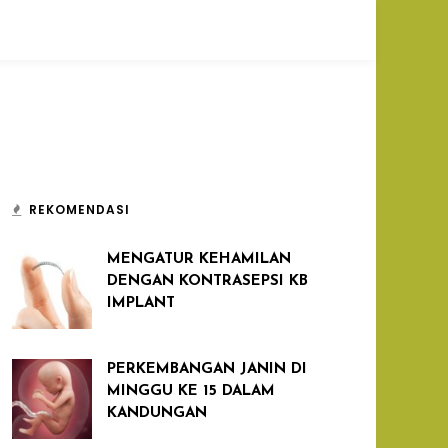
REKOMENDASI
MENGATUR KEHAMILAN
DENGAN KONTRASEPSI KB
IMPLANT
PERKEMBANGAN JANIN DI
MINGGU KE 15 DALAM
KANDUNGAN