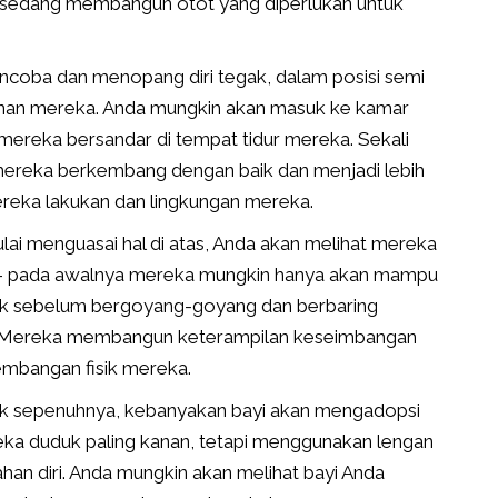
 sedang membangun otot yang diperlukan untuk
coba dan menopang diri tegak, dalam posisi semi
nan mereka. Anda mungkin akan masuk ke kamar
ereka bersandar di tempat tidur mereka. Sekali
a mereka berkembang dengan baik dan menjadi lebih
ereka lakukan dan lingkungan mereka.
ai menguasai hal di atas, Anda akan melihat mereka
 – pada awalnya mereka mungkin hanya akan mampu
k sebelum bergoyang-goyang dan berbaring
al. Mereka membangun keterampilan keseimbangan
mbangan fisik mereka.
k sepenuhnya, kebanyakan bayi akan mengadopsi
reka duduk paling kanan, tetapi menggunakan lengan
an diri. Anda mungkin akan melihat bayi Anda