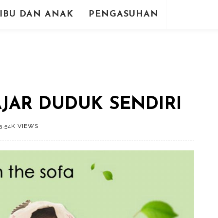
IBU DAN ANAK
PENGASUHAN
AJAR DUDUK SENDIRI
5.54K VIEWS